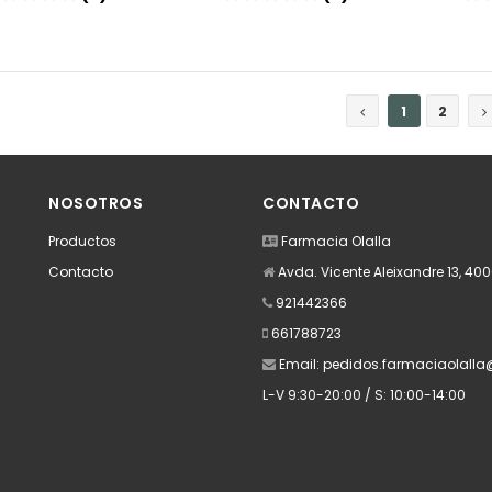
Añadir
Añadir
1
2
NOSOTROS
CONTACTO
Productos
Farmacia Olalla
Contacto
Avda. Vicente Aleixandre 13, 40
921442366
661788723
Email:
pedidos.farmaciaolall
L-V 9:30-20:00 / S: 10:00-14:00