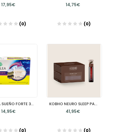
17,95€
14,75€
(0)
(0)
Añadir
Añadir
AQUILEA SUEÑO FORTE 30 COMPRIMIDOS
KOBHO NEURO SLEEP PACK 28 VIALES + CAPSULAS
14,95€
41,95€
(0)
(0)