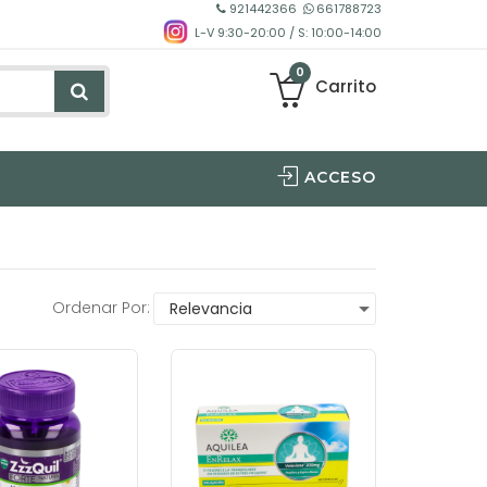
921442366
661788723
L-V 9:30-20:00 / S: 10:00-14:00
0
Carrito
ACCESO
Ordenar Por: