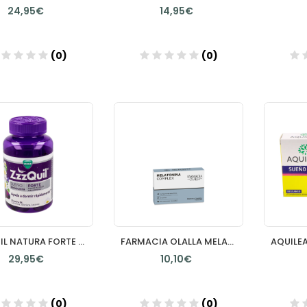
24,95€
14,95€
(0)
(0)
Añadir
Añadir
ZZZQUIL NATURA FORTE 60 GUMMIES SABOR FRUTOS DEL BOSQUE
FARMACIA OLALLA MELATONINA COMPLEX 40 CPS
29,95€
10,10€
(0)
(0)