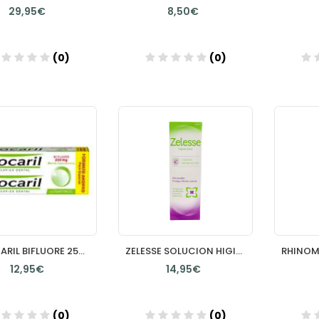
29,95€
8,50€
(0)
(0)
Añadir
Añadir
FLUOCARIL BIFLUORE 250 MG DENTIFRICO 2 TUBOS 125 ML DUPLO SABOR MENTA
ZELESSE SOLUCION HIGIENE INTIMA 1 FRASCO 250 ML
12,95€
14,95€
(0)
(0)