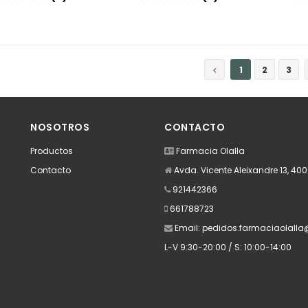
Añadir
Añadir
1
2
3
NOSOTROS
CONTACTO
Productos
Farmacia Olalla
Contacto
Avda. Vicente Aleixandre 13, 40
921442366
661788723
Email:
pedidos.farmaciaolall
L-V 9:30-20:00 / S: 10:00-14:00