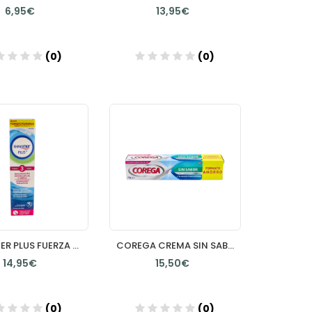
6,95€
13,95€
(0)
(0)
Añadir
Añadir
RHINOMER PLUS FUERZA 3 XL 200ML
COREGA CREMA SIN SABOR ADHESIVO PROTESIS DENTAL 1 ENVASE 70 G
14,95€
15,50€
(0)
(0)