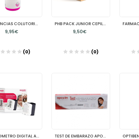
VITIS ENCIAS COLUTORIO BUCAL 1 ENVASE 500 ML
PHB PACK JUNIOR CEPILLO PLUS JUNIOR + PASTA FRESA +REGALO
9,95€
9,50€
(0)
(0)
Añadir
Añadir
TENSIOMETRO DIGITAL APOSAN MUÑECA 1 UNIDAD
TEST DE EMBARAZO APOSAN 1 UNIDAD