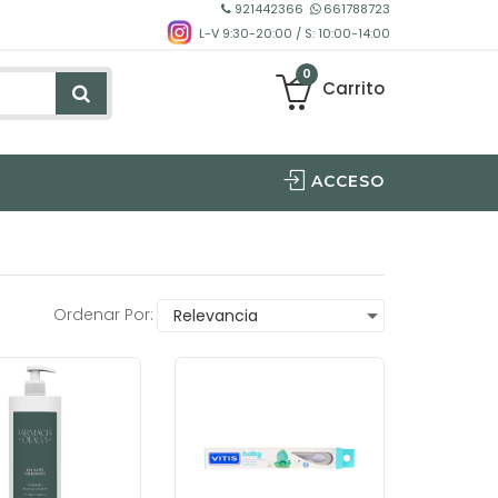
921442366
661788723
L-V 9:30-20:00 / S: 10:00-14:00
0
Carrito
ACCESO
Ordenar Por: