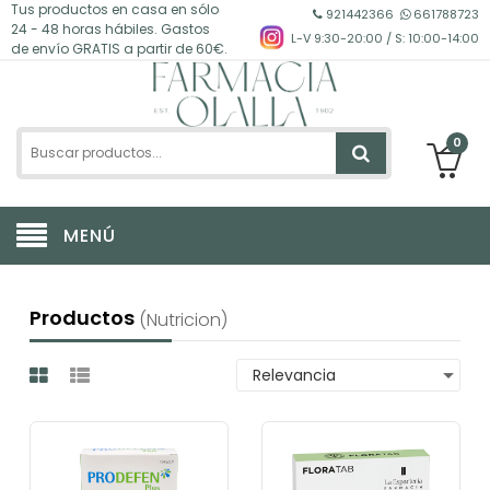
Tus productos en casa en sólo
921442366
661788723
24 - 48 horas hábiles. Gastos
L-V 9:30-20:00 / S: 10:00-14:00
de envío GRATIS a partir de 60€.
0
MENÚ
Productos
(nutricion)