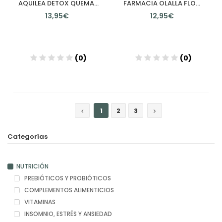
AQUILEA DETOX QUEMAGRASAS FORTE 10 STICKS 15 ML SABOR PIÑA
FARMACIA OLALLA FLORAFAST 12 SOBRES STICK
13,95€
12,95€
(0)
(0)
Añadir
Añadir
1
2
3
Categorías
NUTRICIÓN
PREBIÓTICOS Y PROBIÓTICOS
COMPLEMENTOS ALIMENTICIOS
VITAMINAS
INSOMNIO, ESTRÉS Y ANSIEDAD