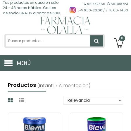
Tus productos en casa en sólo
921442366
661788723
24 - 48 horas hábiles. Gastos
L-V 9:30-20:00 / S: 10:00-14:00
de envío GRATIS a partir de 60€.
0
MENÚ
Productos
(infantil » Alimentacion)