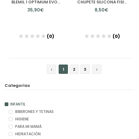
BLEMIL 1 OPTIMUM EVOLUTION 1 LATA 800 G
CHUPETE SILICONA FISIOLOGICO SUAVINEX INTENSE 6 18 MESES 1 UNIDAD
35,90€
8,50€
(0)
(0)
Añadir
Añadir
1
2
3
Categorías
INFANTIL
BIBERONES Y TETINAS
HIGIENE
PARA MI MAMÁ
HIDRATACIÓN