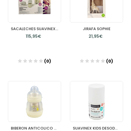
SACALECHES SUAVINEX EXTRACTOR DE LECHE ELECTRICO 1 UNIDAD
JIRAFA SOPHIE
115,95€
21,95€
(0)
(0)
Añadir
Añadir
BIBERON ANTICOLICO + CHUPETE MAM ANTICOLIC EASY START + CHUPETE START 1 UNIDAD 130 ML + 0+ MESES
SUAVINEX KIDS DESODORANTE ROLL ON 50 ML