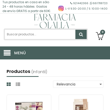
Tus productos en casa en sólo
921442366
661788723
24 - 48 horas hábiles. Gastos
L-V 9:30-20:00 / S: 10:00-14:00
de envío GRATIS a partir de 60€.
0
MENÚ
Productos
(infantil)