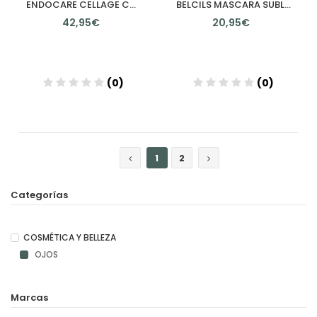
ENDOCARE CELLAGE CONTORNO DE OJOS 1 ENVASE 15 ML
BELCILS MASCARA SUBLIME 1 ENVASE 8 ML
42,95€
20,95€
(0)
(0)
Añadir
Añadir
1
2
Categorías
COSMÉTICA Y BELLEZA
OJOS
Marcas